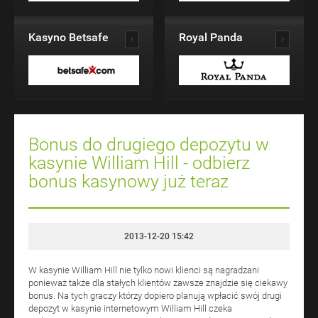
Kasyno Betsafe
Royal Panda
›
›
Bonus do drugiego depozytu w
kasynie William Hill - odbierz
bonus kasynowy już teraz
2013-12-20 15:42
W kasynie William Hill nie tylko nowi klienci są nagradzani
ponieważ także dla stałych klientów zawsze znajdzie się ciekawy
bonus. Na tych graczy którzy dopiero planują wpłacić swój drugi
depozyt w kasynie internetowym William Hill czeka