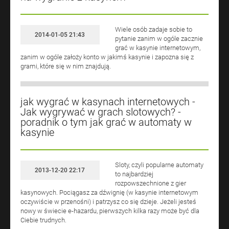
Wiele osób zadaje sobie to
2014-01-05 21:43
pytanie zanim w ogóle zacznie
grać w kasynie internetowym,
zanim w ogóle założy konto w jakimś kasynie i zapozna się z
grami, które się w nim znajdują.
jak wygrać w kasynach internetowych -
Jak wygrywać w grach slotowych? -
poradnik o tym jak grać w automaty w
kasynie
Sloty, czyli popularne automaty
2013-12-20 22:17
to najbardziej
rozpowszechnione z gier
kasynowych. Pociągasz za dźwignię (w kasynie internetowym
oczywiście w przenośni) i patrzysz co się dzieje. Jeżeli jesteś
nowy w świecie e-hazardu, pierwszych kilka razy może być dla
Ciebie trudnych.