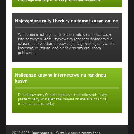
Dlaczego warto grać w kasynach internetowych?
Najczęstsze mity i bzdury na temat kasyn online
W Internecie istnieje bardzo dużo mitów na temat kasyn
internetowych, które użytkownicy (czasem świadomie, a
czasem nieświadomie) powielają. Najczęściej obrywa się
kasynom, w którym ktoś niedawno przegrał sporą
gotówkę...
Najlepsze kasyna internetowe na rankingu
kasyn
Przedstawiamy Ci ranking kasyn internetowych, który
prezentuje tylko najlepsze kasyna online. Nie ma tutaj
miejsca na amatorkę!
2012-2026 -
kasynotop.pl
- Wszelkie prawa zastrzeżone