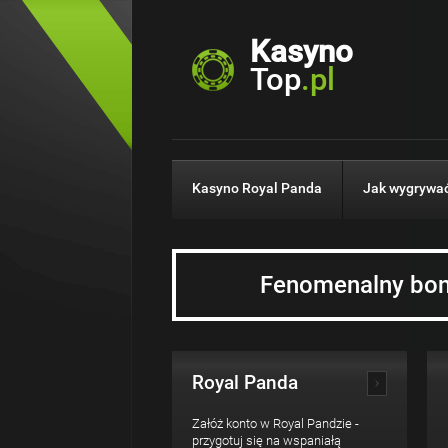
Kasyno
Top
.pl
Kasyno Royal Panda
Jak wygrywa
Fenomenalny bon
Royal Panda
›
Załóż konto w Royal Pandzie -
przygotuj się na wspaniałą