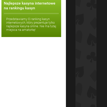
Najlepsze kasyna internetowe
na rankingu kasyn
Przedstawiamy Ci ranking kasyn
internetowych, który prezentuje tylko
najlepsze kasyna online. Nie ma tutaj
miejsca na amatorkę!