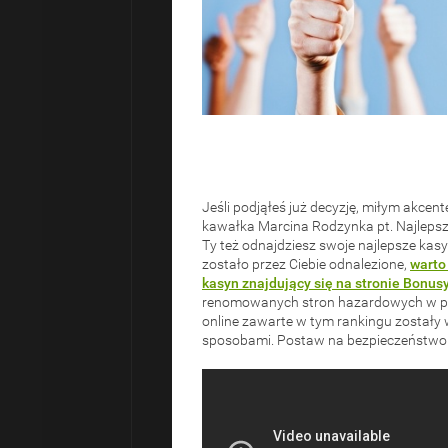
Jeśli podjąłeś już decyzję, miłym akce
kawałka Marcina Rodzynka pt. Najlepsze
Ty też odnajdziesz swoje najlepsze kasyn
zostało przez Ciebie odnalezione,
warto
kasyn znajdujący się na stronie Bonus
renomowanych stron hazardowych w pol
online zawarte w tym rankingu zostały
sposobami. Postaw na bezpieczeństwo i