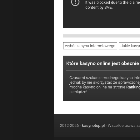
wybór kasyna internetowego
Jakie kasy
Które kasyno online jest obecni
Czasami szukanie modnego kasyna int
jednak by nie skorzystać ze sprawdzonej
modne kasyno online na stronie
Rankin
pieniądze!
2012-2026 -
kasynotop.pl
- Wszelkie prawa z